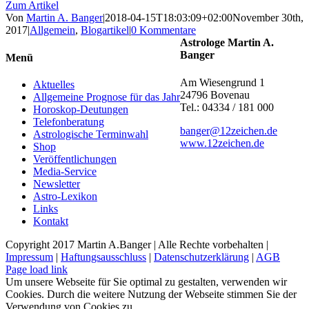
Zum Artikel
Von
Martin A. Banger
|
2018-04-15T18:03:09+02:00
November 30th,
2017
|
Allgemein
,
Blogartikel
|
0 Kommentare
Astrologe Martin A.
Banger
Menü
Am Wiesengrund 1
Aktuelles
24796 Bovenau
Allgemeine Prognose für das Jahr
Tel.: 04334 / 181 000
Horoskop-Deutungen
Telefonberatung
banger@12zeichen.de
Astrologische Terminwahl
www.12zeichen.de
Shop
Veröffentlichungen
Media-Service
Newsletter
Astro-Lexikon
Links
Kontakt
Copyright 2017 Martin A.Banger | Alle Rechte vorbehalten |
Impressum
|
Haftungsausschluss
|
Datenschutzerklärung
|
AGB
Page load link
Um unsere Webseite für Sie optimal zu gestalten, verwenden wir
Cookies. Durch die weitere Nutzung der Webseite stimmen Sie der
Verwendung von Cookies zu.