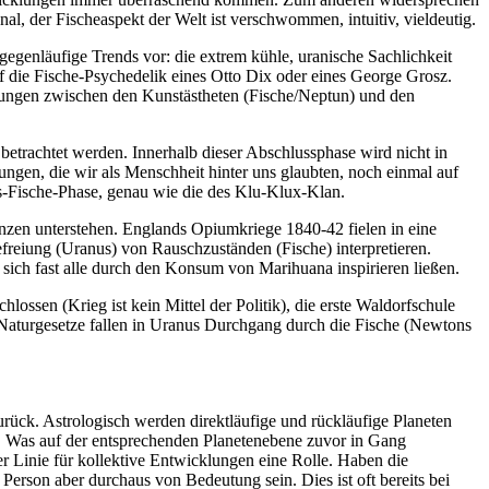
nal, der Fischeaspekt der Welt ist verschwommen, intuitiv, vieldeutig.
gegenläufige Trends vor: die extrem kühle, uranische Sachlichkeit
 die Fische-Psychedelik eines Otto Dix oder eines George Grosz.
nungen zwischen den Kunstästheten (Fische/Neptun) und den
etrachtet werden. Innerhalb dieser Abschlussphase wird nicht in
ngen, die wir als Menschheit hinter uns glaubten, noch einmal auf
us-Fische-Phase, genau wie die des Klu-Klux-Klan.
en unterstehen. Englands Opiumkriege 1840-42 fielen in eine
freiung (Uranus) von Rauschzuständen (Fische) interpretieren.
 sich fast alle durch den Konsum von Marihuana inspirieren ließen.
lossen (Krieg ist kein Mittel der Politik), die erste Waldorfschule
 Naturgesetze fallen in Uranus Durchgang durch die Fische (Newtons
zurück. Astrologisch werden direktläufige und rückläufige Planeten
. Was auf der entsprechenden Planetenebene zuvor in Gang
er Linie für kollektive Entwicklungen eine Rolle. Haben die
erson aber durchaus von Bedeutung sein. Dies ist oft bereits bei