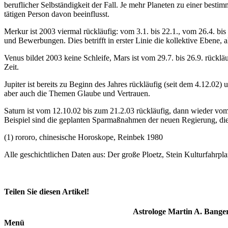
beruflicher Selbständigkeit der Fall. Je mehr Planeten zu einer bestim
tätigen Person davon beeinflusst.
Merkur ist 2003 viermal rückläufig: vom 3.1. bis 22.1., vom 26.4. bis
und Bewerbungen. Dies betrifft in erster Linie die kollektive Ebene, a
Venus bildet 2003 keine Schleife, Mars ist vom 29.7. bis 26.9. rücklä
Zeit.
Jupiter ist bereits zu Beginn des Jahres rückläufig (seit dem 4.12.
aber auch die Themen Glaube und Vertrauen.
Saturn ist vom 12.10.02 bis zum 21.2.03 rückläufig, dann wieder vom 2
Beispiel sind die geplanten Sparmaßnahmen der neuen Regierung, die 
(1) rororo, chinesische Horoskope, Reinbek 1980
Alle geschichtlichen Daten aus: Der große Ploetz, Stein Kulturfahr
Teilen Sie diesen Artikel!
Facebook
X
Reddit
LinkedIn
Tumblr
Pinterest
Vk
E-
Astrologe Martin A. Bange
Mail
Menü