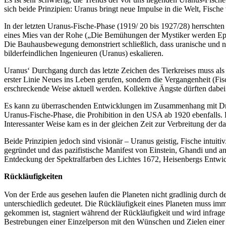
sich beide Prinzipien: Uranus bringt neue Impulse in die Welt, Fische 
In der letzten Uranus-Fische-Phase (1919/ 20 bis 1927/28) herrschten
eines Mies van der Rohe („Die Bemühungen der Mystiker werden Episo
Die Bauhausbewegung demonstriert schließlich, dass uranische und 
bilderfeindlichen Ingenieuren (Uranus) eskalieren.
Uranus‘ Durchgang durch das letzte Zeichen des Tierkreises muss als
erster Linie Neues ins Leben gerufen, sondern die Vergangenheit (Fi
erschreckende Weise aktuell werden. Kollektive Ängste dürften dabei
Es kann zu überraschenden Entwicklungen im Zusammenhang mit Dro
Uranus-Fische-Phase, die Prohibition in den USA ab 1920 ebenfalls. 
Interessanter Weise kam es in der gleichen Zeit zur Verbreitung der 
Beide Prinzipien jedoch sind visionär – Uranus geistig, Fische intuiti
gegründet und das pazifistische Manifest von Einstein, Ghandi und 
Entdeckung der Spektralfarben des Lichtes 1672, Heisenbergs Entw
Rückläufigkeiten
Von der Erde aus gesehen laufen die Planeten nicht gradlinig durch de
unterschiedlich gedeutet. Die Rückläufigkeit eines Planeten muss i
gekommen ist, stagniert während der Rückläufigkeit und wird infrage g
Bestrebungen einer Einzelperson mit den Wünschen und Zielen einer g