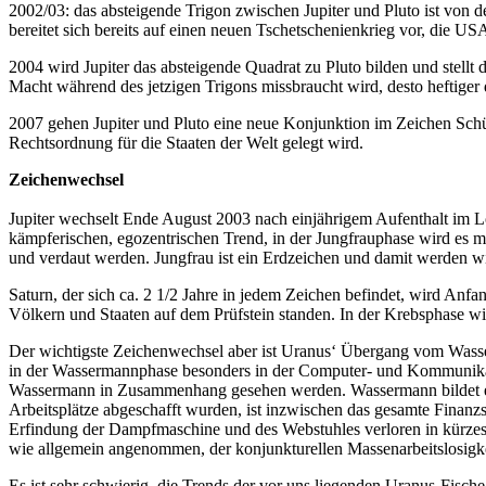
2002/03: das absteigende Trigon zwischen Jupiter und Pluto ist von 
bereitet sich bereits auf einen neuen Tschetschenienkrieg vor, die 
2004 wird Jupiter das absteigende Quadrat zu Pluto bilden und stellt
Macht während des jetzigen Trigons missbraucht wird, desto heftiger 
2007 gehen Jupiter und Pluto eine neue Konjunktion im Zeichen Schüt
Rechtsordnung für die Staaten der Welt gelegt wird.
Zeichenwechsel
Jupiter wechselt Ende August 2003 nach einjährigem Aufenthalt im Lö
kämpferischen, egozentrischen Trend, in der Jungfrauphase wird es 
und verdaut werden. Jungfrau ist ein Erdzeichen und damit werden wir
Saturn, der sich ca. 2 1/2 Jahre in jedem Zeichen befindet, wird An
Völkern und Staaten auf dem Prüfstein standen. In der Krebsphase wi
Der wichtigste Zeichenwechsel aber ist Uranus‘ Übergang vom Wasserm
in der Wassermannphase besonders in der Computer- und Kommunikat
Wassermann in Zusammenhang gesehen werden. Wassermann bildet eine
Arbeitsplätze abgeschafft wurden, ist inzwischen das gesamte Finanzsy
Erfindung der Dampfmaschine und des Webstuhles verloren in kürzester
wie allgemein angenommen, der konjunkturellen Massenarbeitslosigke
Es ist sehr schwierig, die Trends der vor uns liegenden Uranus-Fi