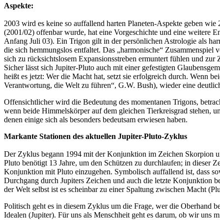
Aspekte:
2003 wird es keine so auffallend harten Planeten-Aspekte geben wie 20
(2001/02) offenbar wurde, hat eine Vorgeschichte und eine weitere En
Anfang Juli 03). Ein Trigon gilt in der persönlichen Astrologie als 
die sich hemmungslos entfaltet. Das „harmonische“ Zusammenspiel von
sich zu rücksichtslosem Expansionsstreben ermuntert fühlen und zur Z
Sicher lässt sich Jupiter-Pluto auch mit einer gefestigten Glaubensge
heißt es jetzt: Wer die Macht hat, setzt sie erfolgreich durch. Wenn 
Verantwortung, die Welt zu führen“, G.W. Bush), wieder eine deutlic
Offensichtlicher wird die Bedeutung des momentanen Trigons, betrac
wenn beide Himmelskörper auf dem gleichen Tierkreisgrad stehen, un
denen einige sich als besonders bedeutsam erwiesen haben.
Markante Stationen des aktuellen Jupiter-Pluto-Zyklus
Der Zyklus begann 1994 mit der Konjunktion im Zeichen Skorpion un
Pluto benötigt 13 Jahre, um den Schützen zu durchlaufen; in dieser 
Konjunktion mit Pluto einzugehen. Symbolisch auffallend ist, dass so
Durchgang durch Jupiters Zeichen und auch die letzte Konjunktion bei
der Welt selbst ist es scheinbar zu einer Spaltung zwischen Macht (P
Politisch geht es in diesem Zyklus um die Frage, wer die Oberhand beh
Idealen (Jupiter). Für uns als Menschheit geht es darum, ob wir uns 