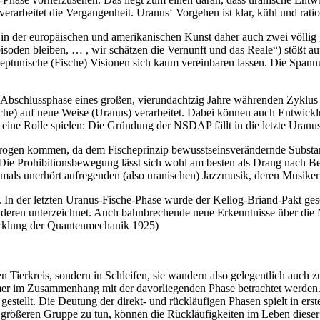
verarbeitet die Vergangenheit. Uranus‘ Vorgehen ist klar, kühl und ratio
 in der europäischen und amerikanischen Kunst daher auch zwei völlig 
den bleiben, … , wir schätzen die Vernunft und das Reale“) stößt auf
neptunische (Fische) Visionen sich kaum vereinbaren lassen. Die Span
 Abschlussphase eines großen, vierundachtzig Jahre währenden Zyklus b
sche) auf neue Weise (Uranus) verarbeitet. Dabei können auch Entwicklu
 eine Rolle spielen: Die Gründung der NSDAP fällt in die letzte Uran
gen kommen, da dem Fischeprinzip bewusstseinsverändernde Substanz
Die Prohibitionsbewegung lässt sich wohl am besten als Drang nach Be
damals unerhört aufregenden (also uranischen) Jazzmusik, deren Musiker
v. In der letzten Uranus-Fische-Phase wurde der Kellog-Briand-Pakt gesch
anderen unterzeichnet. Auch bahnbrechende neue Erkenntnisse über die
icklung der Quantenmechanik 1925)
n Tierkreis, sondern in Schleifen, sie wandern also gelegentlich auch 
mmer im Zusammenhang mit der davorliegenden Phase betrachtet werden
estellt. Die Deutung der direkt- und rückläufigen Phasen spielt in erst
rößeren Gruppe zu tun, können die Rückläufigkeiten im Leben dieser P