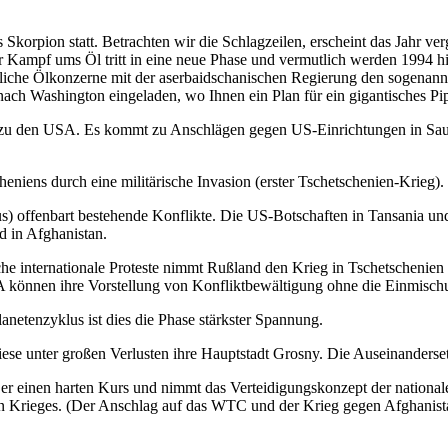
Skorpion statt. Betrachten wir die Schlagzeilen, erscheint das Jahr v
er Kampf ums Öl tritt in eine neue Phase und vermutlich werden 1994 h
estliche Ölkonzerne mit der aserbaidschanischen Regierung den sogenan
 Washington eingeladen, wo Ihnen ein Plan für ein gigantisches Pipel
zu den USA. Es kommt zu Anschlägen gegen US-Einrichtungen in Saudi-
eniens durch eine militärische Invasion (erster Tschetschenien-Krieg).
us) offenbart bestehende Konflikte. Die US-Botschaften in Tansania 
d in Afghanistan.
he internationale Proteste nimmt Rußland den Krieg in Tschetschenien 
 können ihre Vorstellung von Konfliktbewältigung ohne die Einmischu
lanetenzyklus ist dies die Phase stärkster Spannung.
se unter großen Verlusten ihre Hauptstadt Grosny. Die Auseinandersetzu
 er einen harten Kurs und nimmt das Verteidigungskonzept der nation
en Krieges. (Der Anschlag auf das WTC und der Krieg gegen Afghanistan 