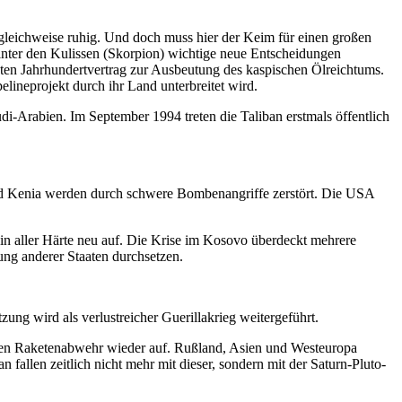
ergleichweise ruhig. Und doch muss hier der Keim für einen großen
inter den Kulissen (Skorpion) wichtige neue Entscheidungen
nten Jahrhundertvertrag zur Ausbeutung des kaspischen Ölreichtums.
ineprojekt durch ihr Land unterbreitet wird.
Arabien. Im September 1994 treten die Taliban erstmals öffentlich
und Kenia werden durch schwere Bombenangriffe zerstört. Die USA
in aller Härte neu auf. Die Krise im Kosovo überdeckt mehrere
ng anderer Staaten durchsetzen.
ng wird als verlustreicher Guerillakrieg weitergeführt.
alen Raketenabwehr wieder auf. Rußland, Asien und Westeuropa
fallen zeitlich nicht mehr mit dieser, sondern mit der Saturn-Pluto-