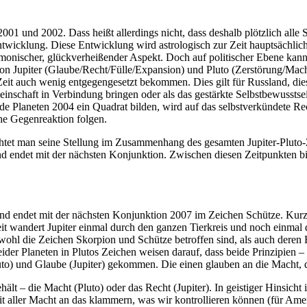
01 und 2002. Dass heißt allerdings nicht, dass deshalb plötzlich alle 
twicklung. Diese Entwicklung wird astrologisch zur Zeit hauptsächlich
harmonischer, glückverheißender Aspekt. Doch auf politischer Ebene kan
 Jupiter (Glaube/Recht/Fülle/Expansion) und Pluto (Zerstörung/Machtm
eit auch wenig entgegengesetzt bekommen. Dies gilt für Russland, dies
meinschaft in Verbindung bringen oder als das gestärkte Selbstbewusstsei
beide Planeten 2004 ein Quadrat bilden, wird auf das selbstverkündete R
he Gegenreaktion folgen.
htet man seine Stellung im Zusammenhang des gesamten Jupiter-Pluto-
d endet mit der nächsten Konjunktion. Zwischen diesen Zeitpunkten bi
d endet mit der nächsten Konjunktion 2007 im Zeichen Schütze. Kurz 
Zeit wandert Jupiter einmal durch den ganzen Tierkreis und noch einma
wohl die Zeichen Skorpion und Schütze betroffen sind, als auch deren H
der Planeten in Plutos Zeichen weisen darauf, dass beide Prinzipien – 
luto) und Glaube (Jupiter) gekommen. Die einen glauben an die Macht, 
ält – die Macht (Pluto) oder das Recht (Jupiter). In geistiger Hinsich
mit aller Macht an das klammern, was wir kontrollieren können (für Am