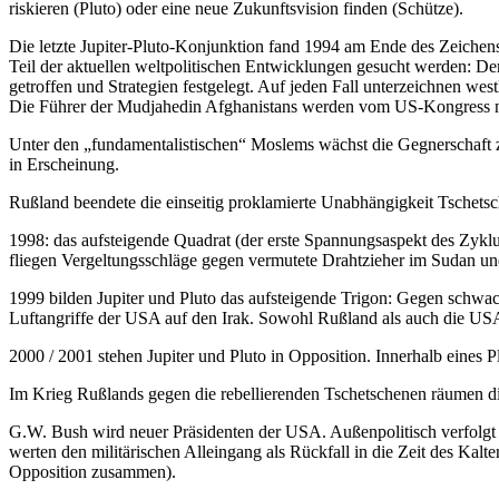
riskieren (Pluto) oder eine neue Zukunftsvision finden (Schütze).
Die letzte Jupiter-Pluto-Konjunktion fand 1994 am Ende des Zeichens 
Teil der aktuellen weltpolitischen Entwicklungen gesucht werden: D
getroffen und Strategien festgelegt. Auf jeden Fall unterzeichnen w
Die Führer der Mudjahedin Afghanistans werden vom US-Kongress nach
Unter den „fundamentalistischen“ Moslems wächst die Gegnerschaft 
in Erscheinung.
Rußland beendete die einseitig proklamierte Unabhängigkeit Tschetsch
1998: das aufsteigende Quadrat (der erste Spannungsaspekt des Zykl
fliegen Vergeltungsschläge gegen vermutete Drahtzieher im Sudan un
1999 bilden Jupiter und Pluto das aufsteigende Trigon: Gegen schwac
Luftangriffe der USA auf den Irak. Sowohl Rußland als auch die USA
2000 / 2001 stehen Jupiter und Pluto in Opposition. Innerhalb eines P
Im Krieg Rußlands gegen die rebellierenden Tschetschenen räumen die
G.W. Bush wird neuer Präsidenten der USA. Außenpolitisch verfolgt
werten den militärischen Alleingang als Rückfall in die Zeit des Kalt
Opposition zusammen).