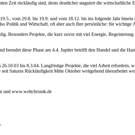
mten Zeit rückläufig sind, desto deutlicher stagniert die wirtschaftlic
 19.5., vom 29.8. bis 19.9. und vom 18.12. bis ins folgende Jahr hinein
lso Politik und Wirtschaft, oft aber auch Ihre persönliche: für wichtige
ufig. Besonders Projekte, die kurz zuvor mit viel Energie, Begeisterun
02) und beendet diese Phase am 4.4. Jupiter betrifft den Handel und d
6.10.03 bis 8.3.04. Langfristige Projekte, die viel Arbeit erfordern, 
seit Saturns Rückläufigkeit Mitte Oktober weitgehend überarbeitet we
plan und www.weltchronik.de
r