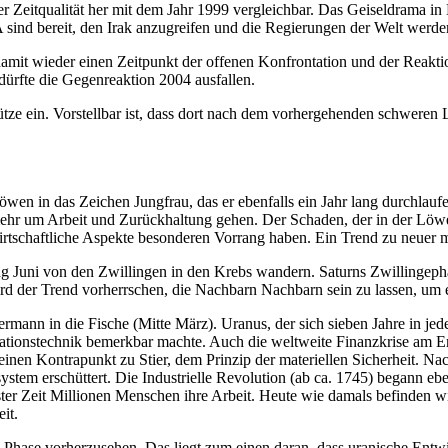
der Zeitqualität her mit dem Jahr 1999 vergleichbar. Das Geiseldrama 
USA sind bereit, den Irak anzugreifen und die Regierungen der Welt wer
 damit wieder einen Zeitpunkt der offenen Konfrontation und der Reakt
dürfte die Gegenreaktion 2004 ausfallen.
ze ein. Vorstellbar ist, dass dort nach dem vorhergehenden schweren 
wen in das Zeichen Jungfrau, das er ebenfalls ein Jahr lang durchlauf
mehr um Arbeit und Zurückhaltung gehen. Der Schaden, der in der Löw
tschaftliche Aspekte besonderen Vorrang haben. Ein Trend zu neuer mat
fang Juni von den Zwillingen in den Krebs wandern. Saturns Zwillingep
rd der Trend vorherrschen, die Nachbarn Nachbarn sein zu lassen, um 
ann in die Fische (Mitte März). Uranus, der sich sieben Jahre in jede
ionstechnik bemerkbar machte. Auch die weltweite Finanzkrise am E
n Kontrapunkt zu Stier, dem Prinzip der materiellen Sicherheit. Na
stem erschüttert. Die Industrielle Revolution (ab ca. 1745) begann ebe
 Zeit Millionen Menschen ihre Arbeit. Heute wie damals befinden wir un
it.
sche-Phase vorherzusehen. Das liegt zum einen daran, dass uranische 