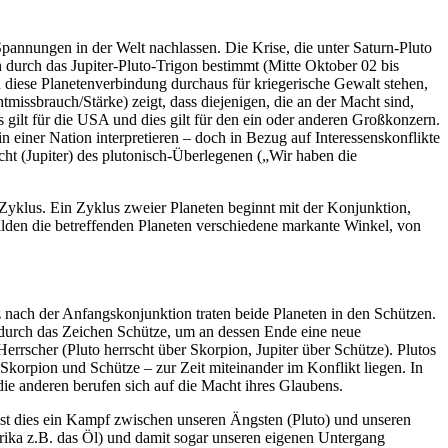
Spannungen in der Welt nachlassen. Die Krise, die unter Saturn-Pluto
 durch das Jupiter-Pluto-Trigon bestimmt (Mitte Oktober 02 bis
n diese Planetenverbindung durchaus für kriegerische Gewalt stehen,
issbrauch/Stärke) zeigt, dass diejenigen, die an der Macht sind,
 gilt für die USA und dies gilt für den ein oder anderen Großkonzern.
n einer Nation interpretieren – doch in Bezug auf Interessenskonflikte
echt (Jupiter) des plutonisch-Überlegenen („Wir haben die
Zyklus. Ein Zyklus zweier Planeten beginnt mit der Konjunktion,
lden die betreffenden Planeten verschiedene markante Winkel, von
nach der Anfangskonjunktion traten beide Planeten in den Schützen.
l durch das Zeichen Schütze, um an dessen Ende eine neue
errscher (Pluto herrscht über Skorpion, Jupiter über Schütze). Plutos
Skorpion und Schütze – zur Zeit miteinander im Konflikt liegen. In
die anderen berufen sich auf die Macht ihres Glaubens.
t ist dies ein Kampf zwischen unseren Ängsten (Pluto) und unseren
erika z.B. das Öl) und damit sogar unseren eigenen Untergang