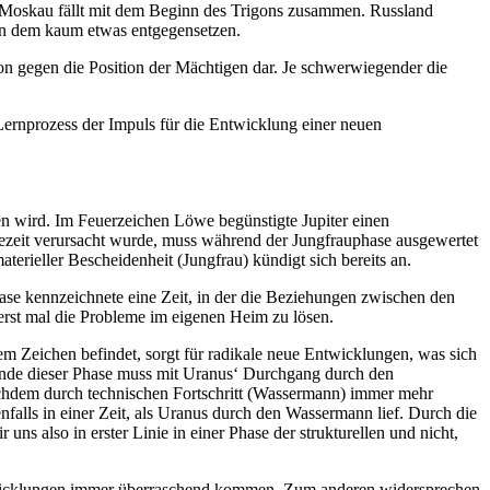
in Moskau fällt mit dem Beginn des Trigons zusammen. Russland
den dem kaum etwas entgegensetzen.
ion gegen die Position der Mächtigen dar. Je schwerwiegender die
Lernprozess der Impuls für die Entwicklung einer neuen
en wird. Im Feuerzeichen Löwe begünstigte Jupiter einen
ezeit verursacht wurde, muss während der Jungfrauphase ausgewertet
erieller Bescheidenheit (Jungfrau) kündigt sich bereits an.
hase kennzeichnete eine Zeit, in der die Beziehungen zwischen den
erst mal die Probleme im eigenen Heim zu lösen.
m Zeichen befindet, sorgt für radikale neue Entwicklungen, was sich
nde dieser Phase muss mit Uranus‘ Durchgang durch den
chdem durch technischen Fortschritt (Wassermann) immer mehr
nfalls in einer Zeit, als Uranus durch den Wassermann lief. Durch die
s also in erster Linie in einer Phase der strukturellen und nicht,
Entwicklungen immer überraschend kommen. Zum anderen widersprechen