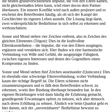
die beiden grundverschiedenen Impulse, die von den Eltern kamen,
nicht gleichermaßen leben kann, wird einer davon dem Partner
überlassen. Ein innerer Konflikt wird nach außen projiziert und es
erscheint den Betreffenden häufig, als ob sich der Kampf der
Geschlechter im eigenen Leben austobt. Die Lösung liegt darin,
zwei widersprüchliche Bedürfnisse in sich selbst zu erkennen und
wertzuschätzen.
Sonne und Mond stehen vier Zeichen entfernt, also in Zeichen des
gleichen Elementes (Trigon): Dies ist die kraftvollste
Elternkonstellation – die Impulse, die von den Eltern ausgingen,
ergänzen und verstärken sich. Hier finden wir eine harmonische
Verbindung von Wille und Gefühl, die ausgeprägte Fähigkeit,
zwischen eigenen Interessen und denen des Gegenübers einen
Kompromiss zu finden.
Sonne und Mond stehen fünf Zeichen auseinander (Quincunx): Dies
ist ebenfalls eine schwierige Elternverbindung, wobei Verbindung
kaum der richtige Begriff ist. Die Eltern schienen nicht
zusammenzupassen und es fällt dem Betreffenden schwer, zu
erkennen, worin ihre Bindung überhaupt bestanden hat. In den
eigenen Beziehungen wird dann häufig die Erfahrung gemacht,
grundlegende Erwartungen opfern zu müssen, sich aber dennoch
nach deren Erfüllung zu sehnen. Ähnlich wie beim Quadrat geht es
hier darum, sich der „unvereinbaren“ Bedürfnisse bewusst zu