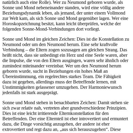
natürlich auch eine Rolle). Wer zu Neumond geboren wurde, als
Sonne und Mond nebeneinander standen, wird eine völlig andere
Beziehungsdynamik leben, als jemand, der unter einem Vollmond
zur Welt kam, als sich Sonne und Mond gegenüber lagen. Wer eine
Horoskopzeichnung besitzt, kann leicht überprüfen, welche der
folgenden Sonne-Mond-Verbindungen dort vorliegt.
Sonne und Mond im gleichen Zeichen: Dies ist die Konstellation zu
Neumond oder um den Neumond herum. Eine sehr kraftvolle
Verbindung – die Eltern zogen sozusagen am gleichen Strang. Das
heißt nicht, dass sie unbedingt ein Herz und eine Seele waren, aber
die Impulse, die von den Eltern ausgingen, waren sehr ähnlich oder
zumindest miteinander vereinbar. Wer um den Neumond herum
geboren wurde, sucht in Beziehungen ein hohes Maß an
Übereinstimmung, ein regelrechtes starkes Team. Die Fähigkeit
dazu ist gegeben, allerdings muss der Betreffende lernen, mit
Unstimmigkeiten gelassener umzugehen. Der Harmoniewunsch
jedenfalls ist stark ausgeprägt.
Sonne und Mond stehen in benachbarten Zeichen: Damit stehen sie
sich zwar relativ nah, vertreten aber grundverschiedene Prinzipien.
Dies ist eine leicht irritierende Elternkonstellation für den
Betreffenden. Der eine Elternteil ist eher introvertiert und ermuntert
dazu, die Dinge vorsichtig anzugehen, der andere ist eher
extrovertiert und regt dazu an, „aus sich herauszugehen“. Diese