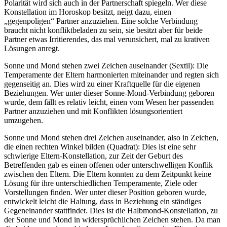
Polarität wird sich auch in der Partnerschaft spiegeln. Wer diese
Konstellation im Horoskop besitzt, neigt dazu, einen
„gegenpoligen“ Partner anzuziehen. Eine solche Verbindung
braucht nicht konfliktbeladen zu sein, sie besitzt aber für beide
Partner etwas Irritierendes, das mal verunsichert, mal zu krativen
Lösungen anregt.
Sonne und Mond stehen zwei Zeichen auseinander (Sextil): Die
Temperamente der Eltern harmonierten miteinander und regten sich
gegenseitig an. Dies wird zu einer Kraftquelle für die eigenen
Beziehungen. Wer unter dieser Sonne-Mond-Verbindung geboren
wurde, dem fällt es relativ leicht, einen vom Wesen her passenden
Partner anzuziehen und mit Konflikten lösungsorientiert
umzugehen.
Sonne und Mond stehen drei Zeichen auseinander, also in Zeichen,
die einen rechten Winkel bilden (Quadrat): Dies ist eine sehr
schwierige Eltern-Konstellation, zur Zeit der Geburt des
Betreffenden gab es einen offenen oder unterschwelligen Konflik
zwischen den Eltern. Die Eltern konnten zu dem Zeitpunkt keine
Lösung für ihre unterschiedlichen Temperamente, Ziele oder
Vorstellungen finden. Wer unter dieser Position geboren wurde,
entwickelt leicht die Haltung, dass in Beziehung ein ständiges
Gegeneinander stattfindet. Dies ist die Halbmond-Konstellation, zu
der Sonne und Mond in widersprüchlichen Zeichen stehen. Da man