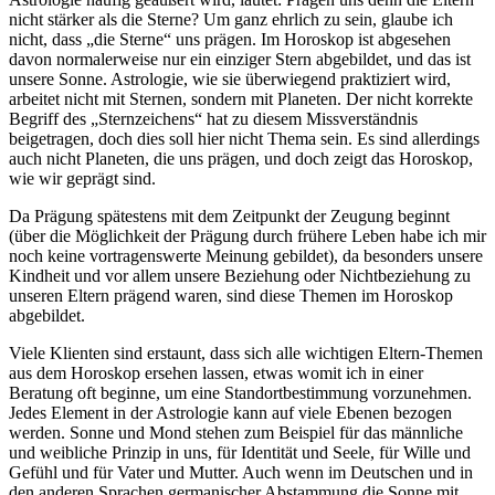
nicht stärker als die Sterne? Um ganz ehrlich zu sein, glaube ich
nicht, dass „die Sterne“ uns prägen. Im Horoskop ist abgesehen
davon normalerweise nur ein einziger Stern abgebildet, und das ist
unsere Sonne. Astrologie, wie sie überwiegend praktiziert wird,
arbeitet nicht mit Sternen, sondern mit Planeten. Der nicht korrekte
Begriff des „Sternzeichens“ hat zu diesem Missverständnis
beigetragen, doch dies soll hier nicht Thema sein. Es sind allerdings
auch nicht Planeten, die uns prägen, und doch zeigt das Horoskop,
wie wir geprägt sind.
Da Prägung spätestens mit dem Zeitpunkt der Zeugung beginnt
(über die Möglichkeit der Prägung durch frühere Leben habe ich mir
noch keine vortragenswerte Meinung gebildet), da besonders unsere
Kindheit und vor allem unsere Beziehung oder Nichtbeziehung zu
unseren Eltern prägend waren, sind diese Themen im Horoskop
abgebildet.
Viele Klienten sind erstaunt, dass sich alle wichtigen Eltern-Themen
aus dem Horoskop ersehen lassen, etwas womit ich in einer
Beratung oft beginne, um eine Standortbestimmung vorzunehmen.
Jedes Element in der Astrologie kann auf viele Ebenen bezogen
werden. Sonne und Mond stehen zum Beispiel für das männliche
und weibliche Prinzip in uns, für Identität und Seele, für Wille und
Gefühl und für Vater und Mutter. Auch wenn im Deutschen und in
den anderen Sprachen germanischer Abstammung die Sonne mit