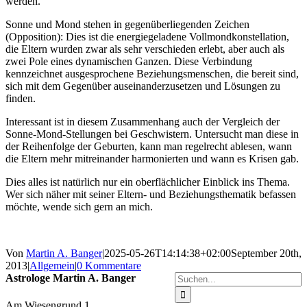
werden.
Sonne und Mond stehen in gegenüberliegenden Zeichen
(Opposition): Dies ist die energiegeladene Vollmondkonstellation,
die Eltern wurden zwar als sehr verschieden erlebt, aber auch als
zwei Pole eines dynamischen Ganzen. Diese Verbindung
kennzeichnet ausgesprochene Beziehungsmenschen, die bereit sind,
sich mit dem Gegenüber auseinanderzusetzen und Lösungen zu
finden.
Interessant ist in diesem Zusammenhang auch der Vergleich der
Sonne-Mond-Stellungen bei Geschwistern. Untersucht man diese in
der Reihenfolge der Geburten, kann man regelrecht ablesen, wann
die Eltern mehr mitreinander harmonierten und wann es Krisen gab.
Dies alles ist natürlich nur ein oberflächlicher Einblick ins Thema.
Wer sich näher mit seiner Eltern- und Beziehungsthematik befassen
möchte, wende sich gern an mich.
Von
Martin A. Banger
|
2025-05-26T14:14:38+02:00
September 20th,
2013
|
Allgemein
|
0 Kommentare
Suche
Astrologe Martin A. Banger
nach:
Am Wiesengrund 1