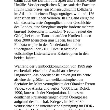
damit auch die Luftfahrt ins Spiel und erschreckende
Unfälle. Vor der englischen Küste sank der Frachter
Flying Enterprises, ein Minensuchschiff kollidierte
im Atlantik mit einem Flugzeugträger, wodurch 176
Menschen ihr Leben verloren. In England ereignete
sich das schwerste Zugunglück in der Geschichte
des Landes, eine Smogkatastrophe forderte mehrere
tausend Todesopfer in London (Neptun regiert die
Gifte), bei einem Tsunami auf den Kurilen kamen
über 2000 Menschen ums Leben, bei einer
Flutkatastrophe in den Niederlanden und in
Südengland über 2100. Dies ist nicht die
vollständige Liste schwerer Katastrophen in den
beiden Jahren.
Während der Steinbockkonjunktion von 1989 gab
es ebenfalls eine hohe Anzahl an schweren
Unglücken, das bedeutendste davon gilt bis heute
als eine der größten Umweltkatastrophen der
Seefahrt: Im März verunglückte der Öltanker Exxon
Valdez vor Alaska und verlor 40000 Liter Rohöl.
1990, kurz nach der Konjunktion, kam es zu
deutlichen Preissteigerungen durch Ölengpässe
aufgrund des Iran-Irak-Krieges. Im März ´89
verursachte eine unterirdische Sprengung im DDR-