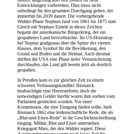
Entwicklungen vorbereiten. Dies muss nicht
unbedingt für den gesamten Durchgang gelten, der
immerhin bis 2039 dauert. Die vorhergehende
Widder-Phase Neptuns fand von 1861 bis 1875 statt.
Gleich mit Neptuns Eintritt in dieses Zeichen
begann der amerikanische Bürgerkrieg, der ein
gespaltenes Land hervorbrachte. Im US-Horoskop
lief Neptun gradgenau über die Spitze des vierten
Hauses, dem Symbol für die Bevölkerung, den
Grund und Boden und die Heimat. Auch diesmal
dürften die USA eine Phase tiefer Verunsicherung
durchlaufen, das Land gilt bereits jetzt als deutlich
gespalten.
In Preußen kam es zur gleichen Zeit zu einem
schweren Verfassungskonflikt: Bismarck
beabsichtigte eine Heeresreform, doch die
notwendigen Gelder hierfür waren ihm soeben vom
Parlament gestrichen worden. Vor einer
Kommission, die eine Einigung finden sollte, hielt
Bismarck 1862 eine leidenschaftliche Rede, die als
„Blut-und-Eisen-Rede“ in die Geschichtsschreibung
einging. Militär, Blut und Eisen unterstehen
Kriegsgott Mars, der den Widder regiert. Diese
Auseinandersetzung sorgte noch lange Zeit für