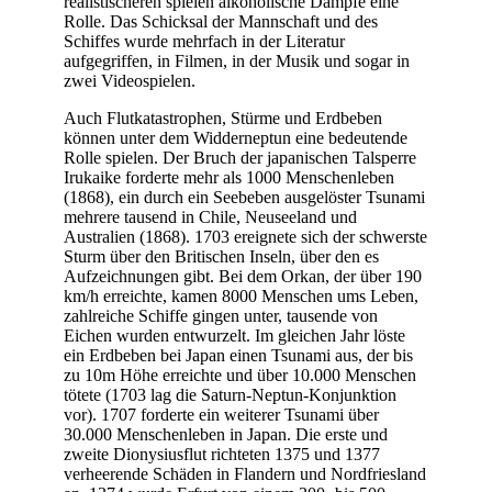
realistischeren spielen alkoholische Dämpfe eine
Rolle. Das Schicksal der Mannschaft und des
Schiffes wurde mehrfach in der Literatur
aufgegriffen, in Filmen, in der Musik und sogar in
zwei Videospielen.
Auch Flutkatastrophen, Stürme und Erdbeben
können unter dem Widderneptun eine bedeutende
Rolle spielen. Der Bruch der japanischen Talsperre
Irukaike forderte mehr als 1000 Menschenleben
(1868), ein durch ein Seebeben ausgelöster Tsunami
mehrere tausend in Chile, Neuseeland und
Australien (1868). 1703 ereignete sich der schwerste
Sturm über den Britischen Inseln, über den es
Aufzeichnungen gibt. Bei dem Orkan, der über 190
km/h erreichte, kamen 8000 Menschen ums Leben,
zahlreiche Schiffe gingen unter, tausende von
Eichen wurden entwurzelt. Im gleichen Jahr löste
ein Erdbeben bei Japan einen Tsunami aus, der bis
zu 10m Höhe erreichte und über 10.000 Menschen
tötete (1703 lag die Saturn-Neptun-Konjunktion
vor). 1707 forderte ein weiterer Tsunami über
30.000 Menschenleben in Japan. Die erste und
zweite Dionysiusflut richteten 1375 und 1377
verheerende Schäden in Flandern und Nordfriesland