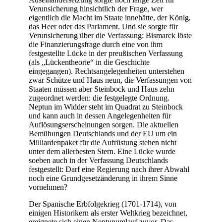
Verunsicherung hinsichtlich der Frage, wer
eigentlich die Macht im Staate innehätte, der König,
das Heer oder das Parlament. Und sie sorgte für
Verunsicherung über die Verfassung: Bismarck löste
die Finanzierungsfrage durch eine von ihm
festgestellte Lücke in der preußischen Verfassung
(als „Lückentheorie“ in die Geschichte
eingegangen). Rechtsangelegenheiten unterstehen
zwar Schütze und Haus neun, die Verfassungen von
Staaten müssen aber Steinbock und Haus zehn
zugeordnet werden: die festgelegte Ordnung.
Neptun im Widder steht im Quadrat zu Steinbock
und kann auch in dessen Angelegenheiten für
Auflösungserscheinungen sorgen. Die aktuellen
Bemühungen Deutschlands und der EU um ein
Milliardenpaket für die Aufrüstung stehen nicht
unter dem allerbesten Stern. Eine Lücke wurde
soeben auch in der Verfassung Deutschlands
festgestellt: Darf eine Regierung nach ihrer Abwahl
noch eine Grundgesetzänderung in ihrem Sinne
vornehmen?
Der Spanische Erbfolgekrieg (1701-1714), von
einigen Historikern als erster Weltkrieg bezeichnet,
ereignete sich einen Neptunumlauf zuvor. Das