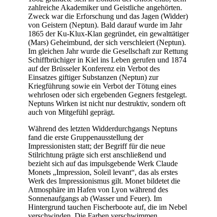
zahlreiche Akademiker und Geistliche angehörten.
Zweck war die Erforschung und das Jagen (Widder)
von Geistern (Neptun). Bald darauf wurde im Jahr
1865 der Ku-Klux-Klan gegründet, ein gewalttätiger
(Mars) Geheimbund, der sich verschleiert (Neptun).
Im gleichen Jahr wurde die Gesellschaft zur Rettung
Schiffbrüchiger in Kiel ins Leben gerufen und 1874
auf der Brüsseler Konferenz ein Verbot des
Einsatzes giftiger Substanzen (Neptun) zur
Kriegführung sowie ein Verbot der Tötung eines
wehrlosen oder sich ergebenden Gegners festgelegt.
Neptuns Wirken ist nicht nur destruktiv, sondern oft
auch von Mitgefühl geprägt.
Während des letzten Widderdurchgangs Neptuns
fand die erste Gruppenausstellung der
Impressionisten statt; der Begriff für die neue
Stilrichtung prägte sich erst anschließend und
bezieht sich auf das impulsgebende Werk Claude
Monets „Impression, Soleil levant“, das als erstes
Werk des Impressionismus gilt. Monet bildetet die
Atmosphäre im Hafen von Lyon während des
Sonnenaufgangs ab (Wasser und Feuer). Im
Hintergrund tauchen Fischerboote auf, die im Nebel
verschwinden. Die Farben verschwimmen