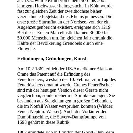
an. 1374 wurde Erfurt von einem 300- bis 500-
jährigem Hochwasser heimgesucht. In Köln wurde
fast zur gleichen Zeit der zweithöchste bisher
verzeichnete Pegelstand des Rheins gemessen. Die
erste große Sturmflut an der Nordsee, von der ein
Augenzeugenbericht existiert, ereignete sich 1219.
Bei dieser Ersten Marcellusflut kamen 36.000 bis
50.000 Menschen um. Im gleichen Jahr ertrank die
Hälfte der Bevölkerung Grenobels durch eine
Flutwelle.
Erfindungen, Gründungen, Kunst
Am 10.2.1862 erhielt der US-Amerikaner Alanson
Crane das Patent auf die Erfindung des
Feuerlöschers, weshalb der 10. Februar zum Tag des
Feuerlöschers ernannt wurde. Cranes Feuerlöscher
sind mit der heutigen Version dieser Geräte nicht
vergleichbar, sondern eher mit Sprinkleranlagen: Sie
bestanden aus Steigleitungen in großen Gebäuden,
die im Notfall Wasser versprühen konnten (Widder:
Feuer, Neptun: Wasser). Auch der Vorläufer der
Dampfmaschine, die Savery-Dampfpumpe von
1698 gehört in diese Rubrik.
1862 gründete sich in London der Ghost Club, dem