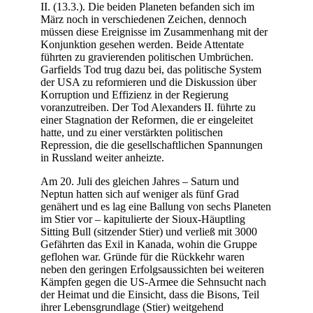
II. (13.3.). Die beiden Planeten befanden sich im
März noch in verschiedenen Zeichen, dennoch
müssen diese Ereignisse im Zusammenhang mit der
Konjunktion gesehen werden. Beide Attentate
führten zu gravierenden politischen Umbrüchen.
Garfields Tod trug dazu bei, das politische System
der USA zu reformieren und die Diskussion über
Korruption und Effizienz in der Regierung
voranzutreiben. Der Tod Alexanders II. führte zu
einer Stagnation der Reformen, die er eingeleitet
hatte, und zu einer verstärkten politischen
Repression, die die gesellschaftlichen Spannungen
in Russland weiter anheizte.
Am 20. Juli des gleichen Jahres – Saturn und
Neptun hatten sich auf weniger als fünf Grad
genähert und es lag eine Ballung von sechs Planeten
im Stier vor – kapitulierte der Sioux-Häuptling
Sitting Bull (sitzender Stier) und verließ mit 3000
Gefährten das Exil in Kanada, wohin die Gruppe
geflohen war. Gründe für die Rückkehr waren
neben den geringen Erfolgsaussichten bei weiteren
Kämpfen gegen die US-Armee die Sehnsucht nach
der Heimat und die Einsicht, dass die Bisons, Teil
ihrer Lebensgrundlage (Stier) weitgehend