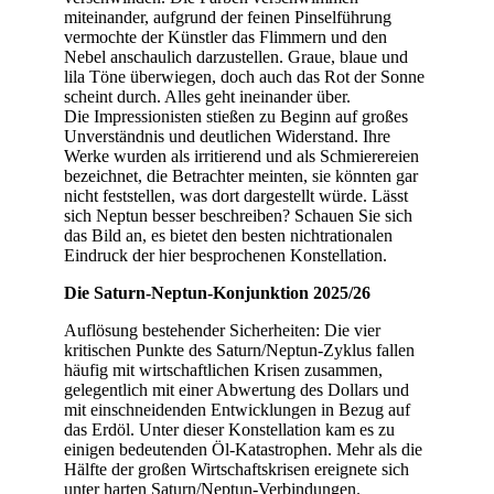
miteinander, aufgrund der feinen Pinselführung
vermochte der Künstler das Flimmern und den
Nebel anschaulich darzustellen. Graue, blaue und
lila Töne überwiegen, doch auch das Rot der Sonne
scheint durch. Alles geht ineinander über.
Die Impressionisten stießen zu Beginn auf großes
Unverständnis und deutlichen Widerstand. Ihre
Werke wurden als irritierend und als Schmierereien
bezeichnet, die Betrachter meinten, sie könnten gar
nicht feststellen, was dort dargestellt würde. Lässt
sich Neptun besser beschreiben? Schauen Sie sich
das Bild an, es bietet den besten nichtrationalen
Eindruck der hier besprochenen Konstellation.
Die Saturn-Neptun-Konjunktion 2025/26
Auflösung bestehender Sicherheiten: Die vier
kritischen Punkte des Saturn/Neptun-Zyklus fallen
häufig mit wirtschaftlichen Krisen zusammen,
gelegentlich mit einer Abwertung des Dollars und
mit einschneidenden Entwicklungen in Bezug auf
das Erdöl. Unter dieser Konstellation kam es zu
einigen bedeutenden Öl-Katastrophen. Mehr als die
Hälfte der großen Wirtschaftskrisen ereignete sich
unter harten Saturn/Neptun-Verbindungen.