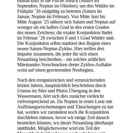
einmal kurz in die Fische zurück (Saturn im
September, Neptun im Oktober), um den Widder im
Frühjahr ´26 endgültig zu betreten (Saturn im
Januar, Neptun im Februar). Von Mitte Juni bis
Mitte August ´25 nähern sich Saturn und Neptun auf
weniger als ein halbes Grad in den ersten Graden
des neuen Zeichens; die exakte Konjunktion findet
im Februar ´26 zwischen 0 und 1 Grad Widder statt.
Die Konjunktion selbst markiert den Beginn eines
neuen Saturn-Neptun-Zyklus. Hier treffen drei
Impulse zusammen, die jeder für sich einen
Neuanfang beschreiben – ein solches zeitliches
Miteinander-Verschmelzen dreier Zyklen-Auftakte
weist auf einen gravierenden Neubeginn.
Nach den ereignisreichen und verunsichernden
letzten Jahren, hauptsächlich beschrieben durch
Uranus im Stier und Plutos Übergang in den
Wassermann, hört sich dies zunächst vielleicht
vielversprechend an. Da Neptun in erster Linie mit
Auflösungserscheinungen und Täuschungen zu tun
hat, werden wir zumindest noch die Konjunktion
durchleben müssen, bevor wir einige Zeit danach
beurteilen können, wo dieser Neuanfang überhaupt
stattfindet. Möglicherweise wird ein Teil der