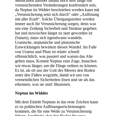
Menschheit darüber hinaus noch sehr lange mit
verunsichernden Veränderungen konfrontiert sein,
da Neptun im Widder beschrieben werden kann mit
„Verunsicherung setzt sich durch“ oder „Auflösung
mit aller Kraft“. Solche Übergangszeiten werden
immer auch für Verunsicherung sorgen, denn was
uns eine Zeitlang Sicherheit und Struktur gegeben
hat und inzwischen längst zu starr geworden ist
(Saturn), muss sich irgendwann wandeln.
Uranische, neptunische und plutonische
Entwicklungen bewirken diesen Wandel. Im Falle
von Uranus und Pluto ist relativ schnell
offensichtlich, was passiert und warum das Alte
gehen muss. Kommt Neptun zum Zuge, brauchen
wir etwas länger, um die Dinge ordnen zu können.
Es ist, als ob uns der Gott des Meeres den Boden
unter den Füßen wegzieht, damit wir uns von
vermeintlichen Sicherheiten lösen und sie als das
erkennen, was sie sind: Illusionen.
Neptun im Widder
Mit dem Eintritt Neptuns in das erste Zeichen kann
es zu politischen Auflösungserscheinungen
kommen, die für eine Weile zu Verunsicherung
führen, langfristig aber den Boden für neue