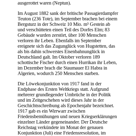
ausgerottet waren (Neptun).
Im August 1882 sank der britische Passagierdampfer
Teuton (236 Tote), im September brachen bei einem
Bergsturz in der Schweiz 10 Mio. m³ Gestein ab
und verschütteten einen Teil des Dorfes Elm; 83
Gebäude wurden zerstört, über 100 Menschen
verloren ihr Leben. Ebenfalls im September
ereignete sich das Zugunglück von Hugstetten, das
als bis dahin schwerstes Eisenbahnunglück in
Deutschland galt. Im Oktober verloren 189
schottische Fischer durch einen Hurrikan ihr Leben,
im Dezember brach die Staumauer El Habra in
Algerien, wodurch 250 Menschen starben.
Die Löwekonjunktion von 1917 fand in der
Endphase des Ersten Weltkriegs statt. Aufgrund
mehrerer grundlegender Umbrüche in der Politik
und im Zeitgeschehen wird dieses Jahr in der
Geschichtsschreibung als Epochenjahr bezeichnet.
1917 gab es ein Wirrwarr zwischen
Friedensbemühungen und neuen Kriegserklärungen
einzelner Länder gegeneinander. Der Deutsche
Reichstag verkündete im Monat der genauen
Konjunktion (Juli) eine Friedensresolution, im