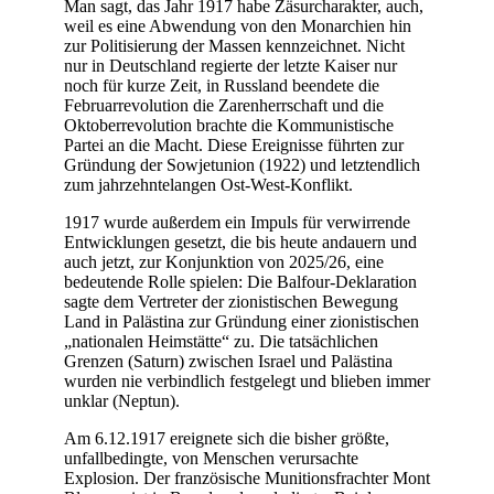
Man sagt, das Jahr 1917 habe Zäsurcharakter, auch,
weil es eine Abwendung von den Monarchien hin
zur Politisierung der Massen kennzeichnet. Nicht
nur in Deutschland regierte der letzte Kaiser nur
noch für kurze Zeit, in Russland beendete die
Februarrevolution die Zarenherrschaft und die
Oktoberrevolution brachte die Kommunistische
Partei an die Macht. Diese Ereignisse führten zur
Gründung der Sowjetunion (1922) und letztendlich
zum jahrzehntelangen Ost-West-Konflikt.
1917 wurde außerdem ein Impuls für verwirrende
Entwicklungen gesetzt, die bis heute andauern und
auch jetzt, zur Konjunktion von 2025/26, eine
bedeutende Rolle spielen: Die Balfour-Deklaration
sagte dem Vertreter der zionistischen Bewegung
Land in Palästina zur Gründung einer zionistischen
„nationalen Heimstätte“ zu. Die tatsächlichen
Grenzen (Saturn) zwischen Israel und Palästina
wurden nie verbindlich festgelegt und blieben immer
unklar (Neptun).
Am 6.12.1917 ereignete sich die bisher größte,
unfallbedingte, von Menschen verursachte
Explosion. Der französische Munitionsfrachter Mont