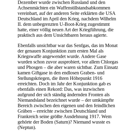
Dezember wurde zwischen Russland und den
Achsenmächten ein Waffenstillstandsabkommen
vereinbart, auf der anderen Seite erklärten die USA
Deutschland im April den Krieg, nachdem Wilhelm
II. dem unbegrenzten U-Boot-Krieg zugestimmt
hatte, einer völlig neuen Art der Kriegführung, die
praktisch aus dem Unsichtbaren heraus agierte.
Ebenfalls unsichtbar war das Senfgas, das im Monat
der genauen Konjunktion zum ersten Mal als
Kriegswaffe angewendet wurde. Andere Gase
wurden schon zuvor ausprobiert, vor allem Chlorgas
und Phosgen – die aber waren sichtbar. Zum Einsatz
kamen Giftgase in den endlosen Graben- und
Stellungskriegen, die ihren Höhepunkt 1916
erreichten. Doch im Jahr der Konjunktion gab es
ebenfalls einen Rekord: Das, was inzwischen
aufgrund der sich ständig ändernden Fronten als
Niemandsland bezeichnet wurde – der umkämpfte
Bereich zwischen den eigenen und den feindlichen
Gräben – erreichte zwischen Deutschland und
Frankreich seine größte Ausdehnung 1917. Wem
gehörte der Boden (Saturn)? Niemand wusste es
(Neptun).