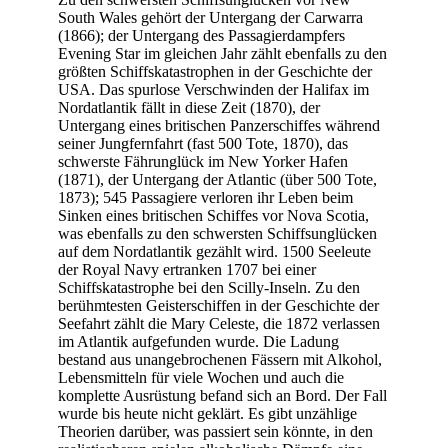
South Wales gehört der Untergang der Carwarra
(1866); der Untergang des Passagierdampfers
Evening Star im gleichen Jahr zählt ebenfalls zu den
größten Schiffskatastrophen in der Geschichte der
USA. Das spurlose Verschwinden der Halifax im
Nordatlantik fällt in diese Zeit (1870), der
Untergang eines britischen Panzerschiffes während
seiner Jungfernfahrt (fast 500 Tote, 1870), das
schwerste Fährunglück im New Yorker Hafen
(1871), der Untergang der Atlantic (über 500 Tote,
1873); 545 Passagiere verloren ihr Leben beim
Sinken eines britischen Schiffes vor Nova Scotia,
was ebenfalls zu den schwersten Schiffsunglücken
auf dem Nordatlantik gezählt wird. 1500 Seeleute
der Royal Navy ertranken 1707 bei einer
Schiffskatastrophe bei den Scilly-Inseln. Zu den
berühmtesten Geisterschiffen in der Geschichte der
Seefahrt zählt die Mary Celeste, die 1872 verlassen
im Atlantik aufgefunden wurde. Die Ladung
bestand aus unangebrochenen Fässern mit Alkohol,
Lebensmitteln für viele Wochen und auch die
komplette Ausrüstung befand sich an Bord. Der Fall
wurde bis heute nicht geklärt. Es gibt unzählige
Theorien darüber, was passiert sein könnte, in den