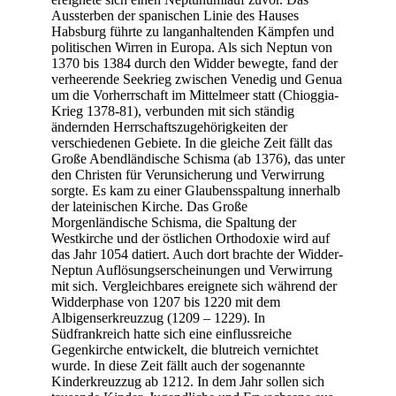
Aussterben der spanischen Linie des Hauses
Habsburg führte zu langanhaltenden Kämpfen und
politischen Wirren in Europa. Als sich Neptun von
1370 bis 1384 durch den Widder bewegte, fand der
verheerende Seekrieg zwischen Venedig und Genua
um die Vorherrschaft im Mittelmeer statt (Chioggia-
Krieg 1378-81), verbunden mit sich ständig
ändernden Herrschaftszugehörigkeiten der
verschiedenen Gebiete. In die gleiche Zeit fällt das
Große Abendländische Schisma (ab 1376), das unter
den Christen für Verunsicherung und Verwirrung
sorgte. Es kam zu einer Glaubensspaltung innerhalb
der lateinischen Kirche. Das Große
Morgenländische Schisma, die Spaltung der
Westkirche und der östlichen Orthodoxie wird auf
das Jahr 1054 datiert. Auch dort brachte der Widder-
Neptun Auflösungserscheinungen und Verwirrung
mit sich. Vergleichbares ereignete sich während der
Widderphase von 1207 bis 1220 mit dem
Albigenserkreuzzug (1209 – 1229). In
Südfrankreich hatte sich eine einflussreiche
Gegenkirche entwickelt, die blutreich vernichtet
wurde. In diese Zeit fällt auch der sogenannte
Kinderkreuzzug ab 1212. In dem Jahr sollen sich