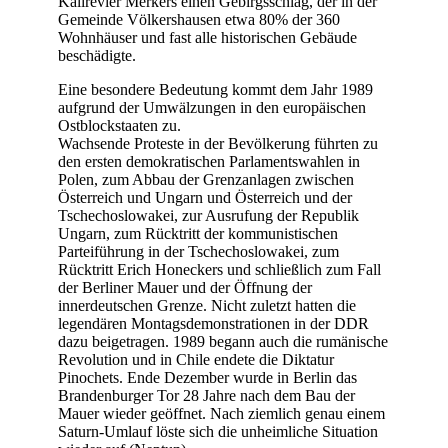
Kalirevier Merkers einen Gebirgsschlag, der in der
Gemeinde Völkershausen etwa 80% der 360
Wohnhäuser und fast alle historischen Gebäude
beschädigte.
Eine besondere Bedeutung kommt dem Jahr 1989
aufgrund der Umwälzungen in den europäischen
Ostblockstaaten zu.
Wachsende Proteste in der Bevölkerung führten zu
den ersten demokratischen Parlamentswahlen in
Polen, zum Abbau der Grenzanlagen zwischen
Österreich und Ungarn und Österreich und der
Tschechoslowakei, zur Ausrufung der Republik
Ungarn, zum Rücktritt der kommunistischen
Parteiführung in der Tschechoslowakei, zum
Rücktritt Erich Honeckers und schließlich zum Fall
der Berliner Mauer und der Öffnung der
innerdeutschen Grenze. Nicht zuletzt hatten die
legendären Montagsdemonstrationen in der DDR
dazu beigetragen. 1989 begann auch die rumänische
Revolution und in Chile endete die Diktatur
Pinochets. Ende Dezember wurde in Berlin das
Brandenburger Tor 28 Jahre nach dem Bau der
Mauer wieder geöffnet. Nach ziemlich genau einem
Saturn-Umlauf löste sich die unheimliche Situation