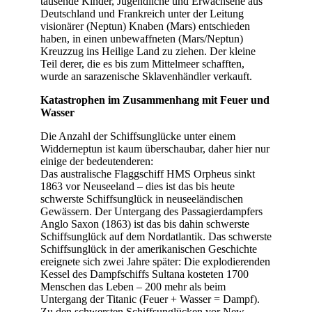
tausende Kinder, Jugendliche und Erwachsene aus
Deutschland und Frankreich unter der Leitung
visionärer (Neptun) Knaben (Mars) entschieden
haben, in einen unbewaffneten (Mars/Neptun)
Kreuzzug ins Heilige Land zu ziehen. Der kleine
Teil derer, die es bis zum Mittelmeer schafften,
wurde an sarazenische Sklavenhändler verkauft.
Katastrophen im Zusammenhang mit Feuer und
Wasser
Die Anzahl der Schiffsunglücke unter einem
Widderneptun ist kaum überschaubar, daher hier nur
einige der bedeutenderen:
Das australische Flaggschiff HMS Orpheus sinkt
1863 vor Neuseeland – dies ist das bis heute
schwerste Schiffsunglück in neuseeländischen
Gewässern. Der Untergang des Passagierdampfers
Anglo Saxon (1863) ist das bis dahin schwerste
Schiffsunglück auf dem Nordatlantik. Das schwerste
Schiffsunglück in der amerikanischen Geschichte
ereignete sich zwei Jahre später: Die explodierenden
Kessel des Dampfschiffs Sultana kosteten 1700
Menschen das Leben – 200 mehr als beim
Untergang der Titanic (Feuer + Wasser = Dampf).
Zu den schwersten Schiffsunglücken vor New