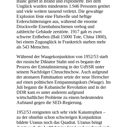
Blanc geriet in Brand und explodierte. Bei dem
Unglück wurden mindestens 1.946 Personen getötet
und viele weitere tausend verletzt. Die gewaltige
Explosion löste eine Flutwelle und heftige
Erderschütterungen aus, während die enorme
Druckwelle Eisenbahnschienen verbog und
zahlreiche Gebäude zerstörte. 1917 gab es zwei
schwere Erdbeben (Bali 15000 Tote, China 1800),
bei einem Zugunglück in Frankreich starben mehr
als 543 Menschen.
Während der Waagekonjunktion von 1952/53 starb
der russische Diktator Stalin und es begann der
Prozess der Entstalinisierung in der UdSSR unter
seinem Nachfolger Chruschtschow. Auch aufgrund
der atomaren Pattsituation setzte der neue Herrscher
auf einen politischen Entspannungskurs (Waage). Im
Juli begann die Kubanische Revolution und in der
DDR kam es unter anderem aufgrund
wirtschaftlicher Probleme zu einem bedeutenden
Aufstand gegen die SED-Regierung.
1952/53 ereigneten sich sehr viele Katastrophen –
zu der ohnehin schon schwierigen Konjunktion
bildete Uranus noch das Quadrat. Uranus bringt