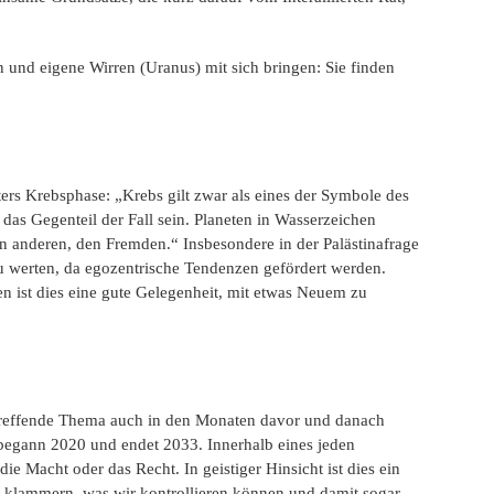
nd eigene Wirren (Uranus) mit sich bringen: Sie finden
ters Krebsphase: „Krebs gilt zwar als eines der Symbole des
as Gegenteil der Fall sein. Planeten in Wasserzeichen
 anderen, den Fremden.“ Insbesondere in der Palästinafrage
 zu werten, da egozentrische Tendenzen gefördert werden.
en ist dies eine gute Gelegenheit, mit etwas Neuem zu
betreffende Thema auch in den Monaten davor und danach
 begann 2020 und endet 2033. Innerhalb eines jeden
ie Macht oder das Recht. In geistiger Hinsicht ist dies ein
s klammern, was wir kontrollieren können und damit sogar