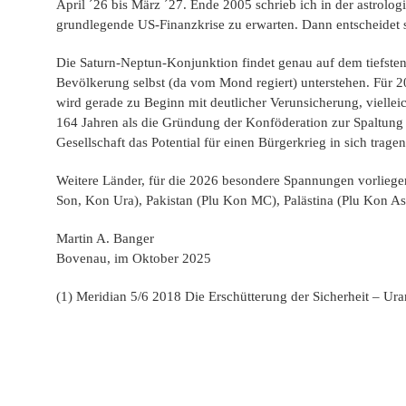
April ´26 bis März ´27. Ende 2005 schrieb ich in der astrolo
grundlegende US-Finanzkrise zu erwarten. Dann entscheidet s
Die Saturn-Neptun-Konjunktion findet genau auf dem tiefsten
Bevölkerung selbst (da vom Mond regiert) unterstehen. Für 
wird gerade zu Beginn mit deutlicher Verunsicherung, vielleic
164 Jahren als die Gründung der Konföderation zur Spaltung
Gesellschaft das Potential für einen Bürgerkrieg in sich tra
Weitere Länder, für die 2026 besondere Spannungen vorliege
Son, Kon Ura), Pakistan (Plu Kon MC), Palästina (Plu Kon 
Martin A. Banger
Bovenau, im Oktober 2025
(1) Meridian 5/6 2018 Die Erschütterung der Sicherheit – Uran