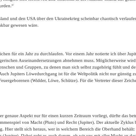
urden.“
nd und den USA über den Ukrainekrieg scheinbar chaotisch verlaufen u
enkbar gewesen wäre.
chen für ein Jahr zu durchlaufen. Vor einem Jahr notierte ich über Jupi
egerischen Auseinandersetzungen abnehmen muss. Möglicherweise wird d
enschen und Gruppen, zu denen man sich selbst zugehörig fühlt und den
. Auch Jupiters Löwedurchgang ist für die Weltpolitik nicht nur günstig
 Feuergeborenen (Widder, Löwe, Schütze). Für die Vertreter dieser Zeich
der genaue Aspekt nur für einen kurzen Zeitraum vorliegt, dürfte das 
ammenspiel von Macht (Pluto) und Recht (Jupiter). Der aktuelle Zyklus
. Hier stellt sich heraus, wer in welchem Bereich die Oberhand behält: d
(Jupiter). Dabei geht es auch darum, ob wir uns mit aller Macht an da