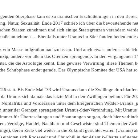
iegenden Stierphase kam es zu uranischen Erschütterungen in den Berei
ng, Natur, Sexualität. Ende 2017 schrieb ich über die bevorstehende ne
zwischen Staaten zunehmen und sich einige Staatsgrenzen verändern we
Ausmaße annehmen … Ebenfalls unter Uranus im Stier fanden bedeutende
anz von Massenmigration nachzulassen. Und auch etwas anderes schleicht
nzip, andere vor allem das Grenzen sprengende. In den vergangenen 14
r, die die Astrologie kennt. Eine gewisse Verwirrung, diese Themen bet
anische Schubphase endet gerade. Das Olympische Komitee der USA hat s
il ´26 statt. Bis Ende Mai ´33 wird Uranus dann die Zwillinge durchlauf
da Uranus sich damals das letzte Mal in den Zwillingen befand. Für 202
n Nordafrika und Vorderasien unter dem kriegerischen Widder-Uranus, j
 unter der Grenzen sprengenden Uranus-Stier-Verbindung. Mit Uranus 
 immer für Überraschungen und Spannungen sorgen, doch hier verbinden
n, Verträge, Handel, Nachbarn und Geschwister sind Themen der Zwilli
inge), deren Ziele viel weiter in die Zukunft gerichtet waren (Uranus
1) einigten sich Roosevelt und Churchill in der Atlantik-Charta auf geme