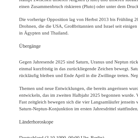
einen Zusammenbruch riskieren (Pluto) oder unter dem Druck 
Die vorherige Opposition lag von Herbst 2013 bis Frühling 2
Drohnen, die die USA, Großbritannien und Israel seit einigen
in Ägypten und Thailand.
Übergänge
Gegen Jahresende 2025 sind Saturn, Uranus und Neptun rückläu
einmal kurzfristig in das zurückliegende Zeichen bewegt. Sa
rückläufig bleiben und Ende April in die Zwillinge treten. 
Themen und neue Entwicklungen, die bereits angerissen wurden,
entwickeln, das im zweiten Halbjahr 2025 begonnen wurde. Vi
Fast zeitgleich bewegen sich die vier Langsamläufer jenseits 
Saturn-Neptun-Konjunktion im ersten Jahresdrittel stattfinden
Länderhoroskope
Deutschland (3.10.1990, 00:00 Uhr, Berlin)