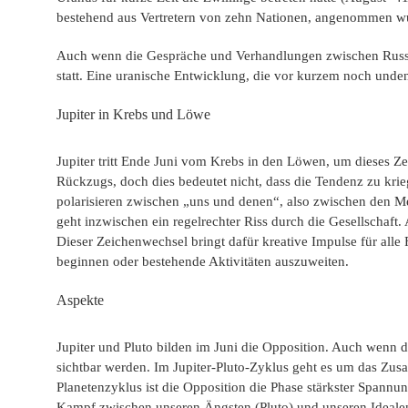
bestehend aus Vertretern von zehn Nationen, angenommen w
Auch wenn die Gespräche und Verhandlungen zwischen Russla
statt. Eine uranische Entwicklung, die vor kurzem noch und
Jupiter in Krebs und Löwe
Jupiter tritt Ende Juni vom Krebs in den Löwen, um dieses Zei
Rückzugs, doch dies bedeutet nicht, dass die Tendenz zu kri
polarisieren zwischen „uns und denen“, also zwischen den M
geht inzwischen ein regelrechter Riss durch die Gesellschaft
Dieser Zeichenwechsel bringt dafür kreative Impulse für alle
beginnen oder bestehende Aktivitäten auszuweiten.
Aspekte
Jupiter und Pluto bilden im Juni die Opposition. Auch wenn 
sichtbar werden. Im Jupiter-Pluto-Zyklus geht es um das Zus
Planetenzyklus ist die Opposition die Phase stärkster Spannung
Kampf zwischen unseren Ängsten (Pluto) und unseren Idealen 