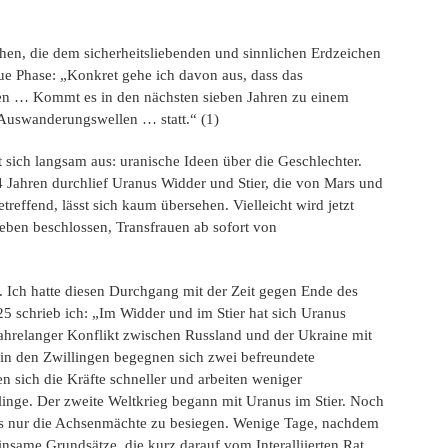
chen, die dem sicherheitsliebenden und sinnlichen Erdzeichen
ue Phase: „Konkret gehe ich davon aus, dass das
rden … Kommt es in den nächsten sieben Jahren zu einem
 Auswanderungswellen … statt.“ (1)
 sich langsam aus: uranische Ideen über die Geschlechter.
 Jahren durchlief Uranus Widder und Stier, die von Mars und
reffend, lässt sich kaum übersehen. Vielleicht wird jetzt
oeben beschlossen, Transfrauen ab sofort von
en. Ich hatte diesen Durchgang mit der Zeit gegen Ende des
5 schrieb ich: „Im Widder und im Stier hat sich Uranus
ahrelanger Konflikt zwischen Russland und der Ukraine mit
in den Zwillingen begegnen sich zwei befreundete
 sich die Kräfte schneller und arbeiten weniger
nge. Der zweite Weltkrieg begann mit Uranus im Stier. Noch
) als nur die Achsenmächte zu besiegen. Wenige Tage, nachdem
insame Grundsätze, die kurz darauf vom Interalliierten Rat,