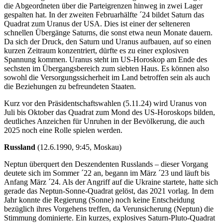
die Abgeordneten über die Parteigrenzen hinweg in zwei Lager
gespalten hat. In der zweiten Februarhälfte ´24 bildet Saturn das
Quadrat zum Uranus der USA. Dies ist einer der selteneren
schnellen Übergänge Saturns, die sonst etwa neun Monate dauern.
Da sich der Druck, den Saturn und Uranus aufbauen, auf so einen
kurzen Zeitraum konzentriert, dürfte es zu einer explosiven
Spannung kommen. Uranus steht im US-Horoskop am Ende des
sechsten im Übergangsbereich zum siebten Haus. Es können also
sowohl die Versorgungssicherheit im Land betroffen sein als auch
die Beziehungen zu befreundeten Staaten.
Kurz vor den Präsidentschaftswahlen (5.11.24) wird Uranus von
Juli bis Oktober das Quadrat zum Mond des US-Horoskops bilden,
deutliches Anzeichen für Unruhen in der Bevölkerung, die auch
2025 noch eine Rolle spielen werden.
Russland
(12.6.1990, 9:45, Moskau)
Neptun überquert den Deszendenten Russlands – dieser Vorgang
deutete sich im Sommer ´22 an, begann im März ´23 und läuft bis
Anfang März ´24. Als der Angriff auf die Ukraine startete, hatte sich
gerade das Neptun-Sonne-Quadrat gelöst, das 2021 vorlag. In dem
Jahr konnte die Regierung (Sonne) noch keine Entscheidung
bezüglich ihres Vorgehens treffen, da Verunsicherung (Neptun) die
Stimmung dominierte. Ein kurzes, explosives Saturn-Pluto-Quadrat