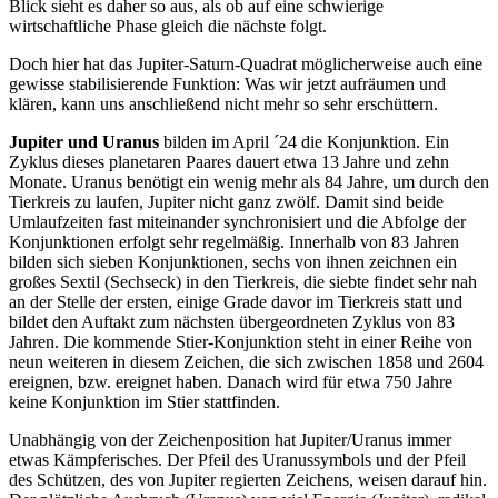
Blick sieht es daher so aus, als ob auf eine schwierige
wirtschaftliche Phase gleich die nächste folgt.
Doch hier hat das Jupiter-Saturn-Quadrat möglicherweise auch eine
gewisse stabilisierende Funktion: Was wir jetzt aufräumen und
klären, kann uns anschließend nicht mehr so sehr erschüttern.
Jupiter und Uranus
bilden im April ´24 die Konjunktion. Ein
Zyklus dieses planetaren Paares dauert etwa 13 Jahre und zehn
Monate. Uranus benötigt ein wenig mehr als 84 Jahre, um durch den
Tierkreis zu laufen, Jupiter nicht ganz zwölf. Damit sind beide
Umlaufzeiten fast miteinander synchronisiert und die Abfolge der
Konjunktionen erfolgt sehr regelmäßig. Innerhalb von 83 Jahren
bilden sich sieben Konjunktionen, sechs von ihnen zeichnen ein
großes Sextil (Sechseck) in den Tierkreis, die siebte findet sehr nah
an der Stelle der ersten, einige Grade davor im Tierkreis statt und
bildet den Auftakt zum nächsten übergeordneten Zyklus von 83
Jahren. Die kommende Stier-Konjunktion steht in einer Reihe von
neun weiteren in diesem Zeichen, die sich zwischen 1858 und 2604
ereignen, bzw. ereignet haben. Danach wird für etwa 750 Jahre
keine Konjunktion im Stier stattfinden.
Unabhängig von der Zeichenposition hat Jupiter/Uranus immer
etwas Kämpferisches. Der Pfeil des Uranussymbols und der Pfeil
des Schützen, des von Jupiter regierten Zeichens, weisen darauf hin.