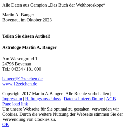
Alle Daten aus Campion „Das Buch der Welthoroskope“
Martin A. Banger
Bovenau, im Oktober 2023
Teilen Sie diesen Artikel!
Facebook
X
Reddit
LinkedIn
Tumblr
Pinterest
Vk
E-
Astrologe Martin A. Banger
Mail
Am Wiesengrund 1
24796 Bovenau
Tel.: 04334 / 181 000
banger@12zeichen.de
www.12zeichen.de
Copyright 2017 Martin A.Banger | Alle Rechte vorbehalten |
Impressum
|
Haftungsausschluss
|
Datenschutzerklärung
|
AGB
Page load link
Um unsere Webseite für Sie optimal zu gestalten, verwenden wir
Cookies. Durch die weitere Nutzung der Webseite stimmen Sie der
Verwendung von Cookies zu.
OK