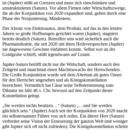
ist (Jupiter) stößt an Grenzen und muss sich einschränken und
umstrukturieren (Saturn). Vor allem Firmen oder Wirtschaftszweige,
die ab der Konjunktion von 2020 expandiert sind, gehen durch eine
Phase der Neujustierung. Mindestens.
Der Absatz von Elektroautos, dem Produkt, auf das in den letzten
Jahren so große Hoffnungen gerichtet waren (Jupiter), stagniert
bereits deutlich (Saturn). Betroffen sein wird sicherlich auch die
Pharmaindustrie, die seit 2020 mit ihren Heilsversprechen (Jupiter)
nie dagewesene Gewinne einfahren konnte. Selbst wer an der
Goldgrube schürft, stößt irgendwann auf Granit.
Jupiter-Saturn betrifft nicht nur die Wirtschaft, sondern auch den
Zeitgeist und manchmal einen Machtzuwachs der Herrschenden.
Die Große Konjunktion wurde seit dem Altertum als gutes Omen
für den Herrscher angesehen und als Königskonstellation
bezeichnet. Vermutlich hat Cäsar seine Selbsternennung zum
Diktator im Jahr 46 v. Chr. bewusst auf den Zeitpunkt dieser
Konstellation gelegt.
„Sie werden nichts besitzen…“ (Saturn) „…und Sie werden
glücklich sein.“ (Jupiter) Auch seit der Konjunktion von 2020 macht
ein selbsternannter Führer von sich reden. Ein älterer Herr (Saturn)
verbreitet seine Vision der Erneuerung der ganzen Welt (mit weniger
gibt Jupiter sich oft nicht zufrieden). Die Königskonstellation scheint