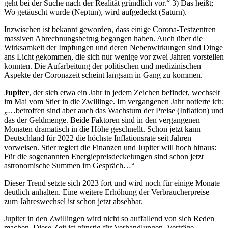
geht bei der Suche nach der Realität gründlich vor.“ 3) Das heißt;
Wo getäuscht wurde (Neptun), wird aufgedeckt (Saturn).
Inzwischen ist bekannt geworden, dass einige Corona-Testzentren
massiven Abrechnungsbetrug begangen haben. Auch über die
Wirksamkeit der Impfungen und deren Nebenwirkungen sind Dinge
ans Licht gekommen, die sich nur wenige vor zwei Jahren vorstellen
konnten. Die Aufarbeitung der politischen und medizinischen
Aspekte der Coronazeit scheint langsam in Gang zu kommen.
Jupiter
, der sich etwa ein Jahr in jedem Zeichen befindet, wechselt
im Mai vom Stier in die Zwillinge. Im vergangenen Jahr notierte ich:
„…betroffen sind aber auch das Wachstum der Preise (Inflation) und
das der Geldmenge. Beide Faktoren sind in den vergangenen
Monaten dramatisch in die Höhe geschnellt. Schon jetzt kann
Deutschland für 2022 die höchste Inflationsrate seit Jahren
vorweisen. Stier regiert die Finanzen und Jupiter will hoch hinaus:
Für die sogenannten Energiepreisdeckelungen sind schon jetzt
astronomische Summen im Gespräch…“
Dieser Trend setzte sich 2023 fort und wird noch für einige Monate
deutlich anhalten. Eine weitere Erhöhung der Verbraucherpreise
zum Jahreswechsel ist schon jetzt absehbar.
Jupiter in den Zwillingen wird nicht so auffallend von sich Reden
machen. Diese Zeit ist günstig für Verhandlungen, Verträge,