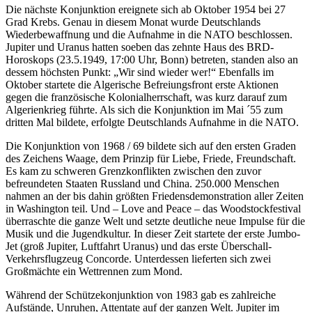
Die nächste Konjunktion ereignete sich ab Oktober 1954 bei 27
Grad Krebs. Genau in diesem Monat wurde Deutschlands
Wiederbewaffnung und die Aufnahme in die NATO beschlossen.
Jupiter und Uranus hatten soeben das zehnte Haus des BRD-
Horoskops (23.5.1949, 17:00 Uhr, Bonn) betreten, standen also an
dessem höchsten Punkt: „Wir sind wieder wer!“ Ebenfalls im
Oktober startete die Algerische Befreiungsfront erste Aktionen
gegen die französische Kolonialherrschaft, was kurz darauf zum
Algerienkrieg führte. Als sich die Konjunktion im Mai ´55 zum
dritten Mal bildete, erfolgte Deutschlands Aufnahme in die NATO.
Die Konjunktion von 1968 / 69 bildete sich auf den ersten Graden
des Zeichens Waage, dem Prinzip für Liebe, Friede, Freundschaft.
Es kam zu schweren Grenzkonflikten zwischen den zuvor
befreundeten Staaten Russland und China. 250.000 Menschen
nahmen an der bis dahin größten Friedensdemonstration aller Zeiten
in Washington teil. Und – Love and Peace – das Woodstockfestival
überraschte die ganze Welt und setzte deutliche neue Impulse für die
Musik und die Jugendkultur. In dieser Zeit startete der erste Jumbo-
Jet (groß Jupiter, Luftfahrt Uranus) und das erste Überschall-
Verkehrsflugzeug Concorde. Unterdessen lieferten sich zwei
Großmächte ein Wettrennen zum Mond.
Während der Schützekonjunktion von 1983 gab es zahlreiche
Aufstände, Unruhen, Attentate auf der ganzen Welt. Jupiter im