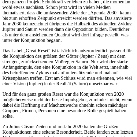
dem ganzen Projekt Schubkraft verliehen zu haben, die momentan
wohl etwas nachlässt. Schon jetzt wird in vielen Medien
thematisiert, dass die umfassenden Ziele der „Agenda 2030“ kaum
bis zum erhofften Zeitpunkt erreicht werden dürften. Das anvisierte
Jahr 2030 kennzeichnet übrigens die Halbzeit des aktuellen Zyklus:
Jupiter und Saturn werden dann die Opposition bilden. Deutlicher
als unter dem anstehenden Quadrat wird dort infrage gestellt, was
unter der Konjunktion begann.
Das Label „Great Reset“ ist tatsächlich außerordentlich passend für
die Konjunktion des größten der Götter (Jupiter / Zeus) mit dem
strengen, zurücksetzenden Maßregler Saturn. Nur wird der starke
Anfangsimpuls, den eine Konjunktion in die Welt setzt, innerhalb
des betreffenden Zyklus mal auf unterstützende und mal auf
Krisenphasen treffen. Erst am Schluss wird man erkennen, wie viel
einer Vision (Jupiter) in der Realität (Saturn) umsetzbar war.
Und für den ganz großen Reset war die Konjunktion von 2020
möglicherweise nicht der beste Impulsgeber, zumindest nicht, wenn
dabei die Hoffnung auf Machtzuwachs ohnehin schon mächtiger
Gruppen, Firmen, Personen eine besondere Rolle gespielt haben
sollte.
Zu Julius Cäsars Zeiten und im Jahr 2020 hatten die Großen
Konjunktionen eine seltene Besonderheit. Beide fanden zum letzten