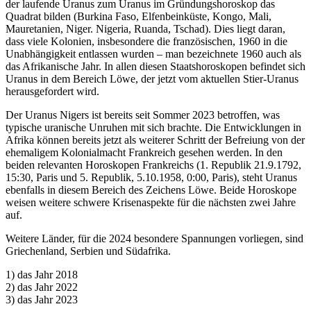
der laufende Uranus zum Uranus im Gründungshoroskop das
Quadrat bilden (Burkina Faso, Elfenbeinküste, Kongo, Mali,
Mauretanien, Niger. Nigeria, Ruanda, Tschad). Dies liegt daran,
dass viele Kolonien, insbesondere die französischen, 1960 in die
Unabhängigkeit entlassen wurden – man bezeichnete 1960 auch als
das Afrikanische Jahr. In allen diesen Staatshoroskopen befindet sich
Uranus in dem Bereich Löwe, der jetzt vom aktuellen Stier-Uranus
herausgefordert wird.
Der Uranus Nigers ist bereits seit Sommer 2023 betroffen, was
typische uranische Unruhen mit sich brachte. Die Entwicklungen in
Afrika können bereits jetzt als weiterer Schritt der Befreiung von der
ehemaligem Kolonialmacht Frankreich gesehen werden. In den
beiden relevanten Horoskopen Frankreichs (1. Republik 21.9.1792,
15:30, Paris und 5. Republik, 5.10.1958, 0:00, Paris), steht Uranus
ebenfalls in diesem Bereich des Zeichens Löwe. Beide Horoskope
weisen weitere schwere Krisenaspekte für die nächsten zwei Jahre
auf.
Weitere Länder, für die 2024 besondere Spannungen vorliegen, sind
Griechenland, Serbien und Südafrika.
1) das Jahr 2018
2) das Jahr 2022
3) das Jahr 2023