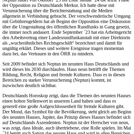
der Opposition zu Deutschlands Merkur. Ich hatte diese mit
Verunsicherung über die Berichterstattung und die Medien
allgemein in Verbindung gebracht. Der verschwenderische Umgang
mit Gebührengeldern hat ab Beginn der Opposition eine Diskussion
über die Umgestaltung des öffentlichen Rundfunks in Gang gesetzt,
die immer noch andauert. Ende September ´23 hat ein Arbeitsgericht
den Arbeitsvertrag einer Landesrundfunkanstalt mit einer Direktorin
als „wucherähnliches Rechtsgeschäft“ bezeichnet und damit für
ungültig erklärt. Dieses und weitere Ereignisse tragen momentan
dazu bei, das Vertrauen in den ÖRR zu mindern.
Seit 2009 befindet sich Neptun im neunten Haus Deutschlands und
wird dieses bis 2030 durchlaufen. Haus neun betrifft die Themen
Bildung, Recht, Religion und fremde Kulturen. Dass es in diesen
Bereichen zu starker Verunsicherung (Neptun) kommt, ist
inzwischen deutlich sichtbar.
Deutschlands Horoskop zeigt, dass die Themen des neunten Hauses
einen hohen Stellenwert in unserem Land haben und dass es
generell eine große Aufgeschlossenheit für fremde Kulturen gibt.
Der Mond, das Symbol für die Bevölkerung, steht gleich am Beginn
des neunten Hauses, Jupiter, das Prinzip dieses Hauses befindet sich
auf Deutschlands Aszendenten. Neptun ist der Herrscher von neun,
was zeigt, dass Ideale, auch übertriebene, eine Rolle spielen. Im Mai
´24 betritt auch Saturn das neunte Haus und wird in allen Bereichen,