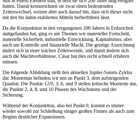
Mal in einem Element statt, in dem sie sich 200 Jahre lang ereignet
hatten. Damit kennzeichnen sie zwar einen bedeutenden
Zeitenwechsel, weisen aber auch darauf hin, dass sich dieser nicht
mit den bis dahin etablierten Mitteln herbeiführen lässt.
Da die Konjunktion in den vergangenen 200 Jahren in Erdzeichen
stattgefunden hat, ging es um Themen wie materieller Fortschritt,
materielle Sicherheit, industrielle Entwicklung, Kapitalismus, aber
auch um Kontrolle und finanzielle Macht. Die geistige Ausrichtung
ändert sich in einer solchen Zeitenwende, und damit ändern sich
auch die Machtverhältnisse. Cäsar hat dies recht schnell erfahren
müssen.
Die folgende Abbildung stellt den aktuellen Jupiter-Saturn-Zyklus
dar. Momentan befinden wir uns an Punkt 3, dem aufsteigenden
Quadrat. Die Punkte 12/0, 3, 6, und 9 stellen kritische Momente dar,
die Punkte 2, 4, 8, und 10 Phasen des Wachstums und der
Sicherung.
Während der Konjunktion, also bei Punkt 0, kommt es immer
wieder sowohl zur Schließung einiger großen Firmen als auch zum
Beginn deutlicher Expansionen.