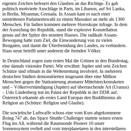
eigenen Zeichen befeuert den Glauben an das Richtige. Es gab
politisch motivierte Anschläge in Paris, im Libanon, auf Sri Lanka,
in Berlin, Myanmar, Grenada. In Assam kam es nach einer
umstrittenen Parlamentswahl zu einem Massaker an mehr als 1300
Menschen. Für Indien kommen mehrere Horoskope infrage. In dem
der Ausrufung der Republik, stand die explosive Konstellation
genau auf der Spitze des neunten Hauses. Die radikale Assam-
Bewegung hatte zum Ziel, die Einwanderung von zu vielen
Bengalen, und damit die Überfremdung des Landes, zu verhindern.
Haus neun betrifft unter anderem die fremden Völker.
In Deutschland zogen zum ersten Mal die Grünen in den Bundestag,
eine damals visionäre Partei. Wie erwähnt: Jupiter und sein Zeichen
Schütze sind oftmals in die Weltenrettung involviert. In mehreren
deutschen Städten demonstrierten insgesamt über eine Million
Menschen gegen die Stationierung atomarer Mittelstreckenraketen
und – Völkerverständigung (Jupiter) auf überraschende Art (Uranus)
– Udo Lindenberg trat im Palast der Republik in der DDR auf.
Österreich erkannte als erstes Land Europas den Buddhismus als
Religion an (Schütze: Religion und Glaube).
Die sowjetische Luftwaffe schoss eine vom Kurs abgekommene
Boing 747 ab, das Space Shuttle Challenger startete seinen ersten
Flug ins All, während die Raumsonde Pioneer 10 unser
Sonnensystem verließ und vom interplanetaren in den interstellaren