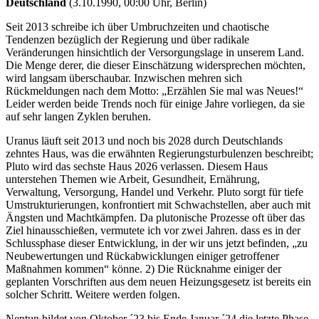
Deutschland
(3.10.1990, 00:00 Uhr, Berlin)
Seit 2013 schreibe ich über Umbruchzeiten und chaotische
Tendenzen bezüglich der Regierung und über radikale
Veränderungen hinsichtlich der Versorgungslage in unserem Land.
Die Menge derer, die dieser Einschätzung widersprechen möchten,
wird langsam überschaubar. Inzwischen mehren sich
Rückmeldungen nach dem Motto: „Erzählen Sie mal was Neues!“
Leider werden beide Trends noch für einige Jahre vorliegen, da sie
auf sehr langen Zyklen beruhen.
Uranus läuft seit 2013 und noch bis 2028 durch Deutschlands
zehntes Haus, was die erwähnten Regierungsturbulenzen beschreibt;
Pluto wird das sechste Haus 2026 verlassen. Diesem Haus
unterstehen Themen wie Arbeit, Gesundheit, Ernährung,
Verwaltung, Versorgung, Handel und Verkehr. Pluto sorgt für tiefe
Umstrukturierungen, konfrontiert mit Schwachstellen, aber auch mit
Ängsten und Machtkämpfen. Da plutonische Prozesse oft über das
Ziel hinausschießen, vermutete ich vor zwei Jahren. dass es in der
Schlussphase dieser Entwicklung, in der wir uns jetzt befinden, „zu
Neubewertungen und Rückabwicklungen einiger getroffener
Maßnahmen kommen“ könne. 2) Die Rücknahme einiger der
geplanten Vorschriften aus dem neuen Heizungsgesetz ist bereits ein
solcher Schritt. Weitere werden folgen.
Neptun bildet von Oktober ´23 bis Ende Januar ´24 die letzte Phase