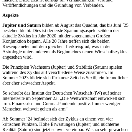
Veröffentlichungen und die Gründung von Verbänden.
Aspekte
Jupiter und Saturn
bilden ab August das Quadrat, das bis Juni ´25
bestehen bleibt. Dies ist der erste Spannungsaspekt seitdem der
aktuelle Zyklus im Jahr 2020 mit der sogenannten Großen
Konjunktion begann. Alle 20 Jahre treffen sich die beiden
Riesenplaneten auf dem gleichen Tierkreisgrad, was in der
Astrologie unter anderem als Beginn eines neuen Wirtschaftszyklus
angesehen wird.
Die Prinzipien Wachstum (Jupiter) und Stabilität (Saturn) spielen
während des Zyklus auf verschiedene Weise zusammen. Im
Sommer 2023 bildete sich für kurze Zeit das Sextil, ein freundlicher
aber eher schwacher Aspekt.
So schreibt das Institut der Deutschen Wirtschaft (iW) auf seiner
Internetseite im September 23: „Die Weltwirtschaft entwickelt sich
trotz Finanzkrise und Corona-Pandemie positiv. Immer weniger
Menschen weltweit gelten als arm“.
Ab Sommer ´24 befindet sich der Zyklus an einem von vier
kritischen Punkten. Hohe Erwartungen (Jupiter) und nüchterne
Realität (Saturn) sind jetzt schwer vereinbar. Was zu sehr gewachsen