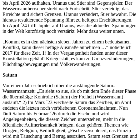
bis April 2026 aufhalten. Uranus und Stier sind Gegenspieler. Der
Wassermannherrscher strebt nach Fortschritt, Stier verteidigt das
Erreichte und sichert Grenzen. Uranus verändert, Stier bewahrt. Die
hieraus resultierende Spannung führt zu heftigen Erschütterungen.
Im April ´24 trifft Jupiter auf Uranus, was die aktuellen Spannungen
in der Welt kurzfristig noch verstärkt. Mehr dazu weiter unten.
„Kommt es in den nächsten sieben Jahren zu einem bedeutsamen
Konflikt, kann dieser heftige Ausmaße annehmen …“ notierte ich
2017 für diese Zeit. 1) In der Vergangenheit fanden unter dieser
Konstellation gehäuft Kriege statt, es kam zu Grenzveränderungen,
Flüchtlingsbewegungen und Völkerwanderungen.
Saturn
Vor einem Jahr schrieb ich über die ausklingende Saturn-
Wassermannzeit: „Es sieht so aus, als ob mit dem Ende dieser Phase
die übermäßige Kontrolle (Saturn) der Freiheit (Wassermann)
ausläuft.“ 2) Im März ´23 wechselte Saturn das Zeichen, im April
endeten die letzten noch verbliebenen Coronamaßnahmen. Nun
läuft Saturn bis Februar ´26 durch die Fische und wird
Angelegenheiten, die diesem Zeichen unterstehen, mehr in die
öffentliche Aufmerksamkeit bringen, dazu gehören Themen wie
Drogen, Religion, Bedürftigkeit, „Fische verschleiert, das Prinzip
wird mit Täuschung und Betrug assoziiert. Saturn setzt Grenzen und