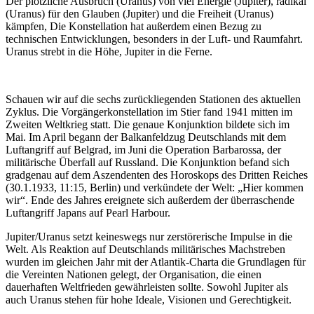
Der plötzliche Ausbruch (Uranus) von viel Energie (Jupiter), radikal
(Uranus) für den Glauben (Jupiter) und die Freiheit (Uranus)
kämpfen, Die Konstellation hat außerdem einen Bezug zu
technischen Entwicklungen, besonders in der Luft- und Raumfahrt.
Uranus strebt in die Höhe, Jupiter in die Ferne.
Schauen wir auf die sechs zurückliegenden Stationen des aktuellen
Zyklus. Die Vorgängerkonstellation im Stier fand 1941 mitten im
Zweiten Weltkrieg statt. Die genaue Konjunktion bildete sich im
Mai. Im April begann der Balkanfeldzug Deutschlands mit dem
Luftangriff auf Belgrad, im Juni die Operation Barbarossa, der
militärische Überfall auf Russland. Die Konjunktion befand sich
gradgenau auf dem Aszendenten des Horoskops des Dritten Reiches
(30.1.1933, 11:15, Berlin) und verkündete der Welt: „Hier kommen
wir“. Ende des Jahres ereignete sich außerdem der überraschende
Luftangriff Japans auf Pearl Harbour.
Jupiter/Uranus setzt keineswegs nur zerstörerische Impulse in die
Welt. Als Reaktion auf Deutschlands militärisches Machstreben
wurden im gleichen Jahr mit der Atlantik-Charta die Grundlagen für
die Vereinten Nationen gelegt, der Organisation, die einen
dauerhaften Weltfrieden gewährleisten sollte. Sowohl Jupiter als
auch Uranus stehen für hohe Ideale, Visionen und Gerechtigkeit.