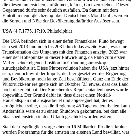
die diesem unterstehen, aufräumen, klären, Grenzen ziehen. Dieser
Gegentrend dürfte sehr deutlich ausfallen. Da Saturn mit dem
Eintritt in neun gleichzeitig über Deutschlands Mond läuft, werden
die Sorgen und Nöte der Bevölkerung dafür der Auslöser sein.
USA
(4.7.1775, 17:10, Philadelphia)
Die USA befinden sich in einer tiefen Finanzkrise: Pluto bewegt
sich seit 2013 und noch bis 2031 durch das zweite Haus, was eine
Transformation des Umgangs mit den Finanzen anzeigt. 2023 war
einer der Höhepunkte in dieser Entwicklung, da Pluto zum ersten
Mal zu seiner eigenen Position im Gründungshoroskop
zurückgekehrt ist. Diese Plutorevolution haben die USA jetzt hinter
sich, dennoch wird der Impuls, der hier gesetzt wurde, Regierung
und Bevölkerung noch lange Zeit beschäftigen. Ganz am Ende der
Plutorrückkehr ereignete sich im Oktober ´23 etwas, dass das Land
noch nie erlebt hat: Der Sprecher des Repräsentantenhauses wurde
abgewählt. Der Grund dafür ist, dass dieser einen Notfall-
Haushaltsplan mit ausgearbeitet und abgesegnet hat, der es
ermöglichen sollte, dass die Regierung 45 Tage weiterarbeiten kann.
Andernfalls wäre es zu einem Shutdown gekommen, bei dem alle
Staatsbediensteten in den Urlaub geschickt worden wären.
Statt der ursprünglich vorgesehenen 16 Milliarden für die Ukraine
wurden Programme für die ärmsten im eigenen Land bewilligt, was