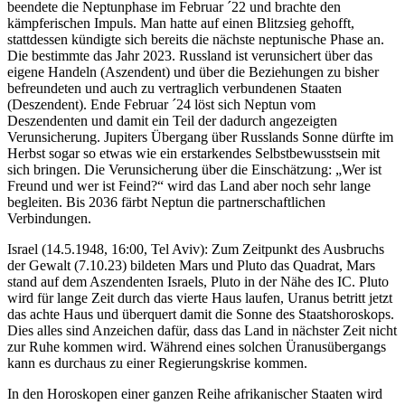
beendete die Neptunphase im Februar ´22 und brachte den
kämpferischen Impuls. Man hatte auf einen Blitzsieg gehofft,
stattdessen kündigte sich bereits die nächste neptunische Phase an.
Die bestimmte das Jahr 2023. Russland ist verunsichert über das
eigene Handeln (Aszendent) und über die Beziehungen zu bisher
befreundeten und auch zu vertraglich verbundenen Staaten
(Deszendent). Ende Februar ´24 löst sich Neptun vom
Deszendenten und damit ein Teil der dadurch angezeigten
Verunsicherung. Jupiters Übergang über Russlands Sonne dürfte im
Herbst sogar so etwas wie ein erstarkendes Selbstbewusstsein mit
sich bringen. Die Verunsicherung über die Einschätzung: „Wer ist
Freund und wer ist Feind?“ wird das Land aber noch sehr lange
begleiten. Bis 2036 färbt Neptun die partnerschaftlichen
Verbindungen.
Israel (14.5.1948, 16:00, Tel Aviv): Zum Zeitpunkt des Ausbruchs
der Gewalt (7.10.23) bildeten Mars und Pluto das Quadrat, Mars
stand auf dem Aszendenten Israels, Pluto in der Nähe des IC. Pluto
wird für lange Zeit durch das vierte Haus laufen, Uranus betritt jetzt
das achte Haus und überquert damit die Sonne des Staatshoroskops.
Dies alles sind Anzeichen dafür, dass das Land in nächster Zeit nicht
zur Ruhe kommen wird. Während eines solchen Üranusübergangs
kann es durchaus zu einer Regierungskrise kommen.
In den Horoskopen einer ganzen Reihe afrikanischer Staaten wird