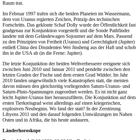
Raum trat.
Im Februar 1997 trafen sich die beiden Planeten im Wassermann,
dem von Uranus regierten Zeichen, Prinzip des technischen
Fortschritts. Das geklonte Schaf Dolly wurde der Öffentlichkeit fast
gradgenau zur Konjunktion vorgestellt und die Sonde Pathfinder
landete mit dem Geländewagen Sojourner auf dem Mars. Passend
zu den Prinzipien von Freiheit (Uranus) und Gerechtigkeit (Jupiter)
entließ China den Dissidenten Wei Jinsheng aus der Haft und schob
ihn in die USA ab (in die Ferne: Jupiter).
Die letzte Konjunktion der beiden Weltverbesserer ereignete sich
zwischen Juni 2010 und Januar 2011 und pendelte zwischen den
letzten Graden der Fische und dem ersten Grad Widder. Im Jahr
2010 fanden ungewöhnlich viele Katastrophen statt, die meisten
davon müssen den gleichzeitig vorliegenden Saturn-Uranus- und
Saturn-Pluto-Spannungen zugeordnet werden. Es ist nicht ganz
leicht Jupiter-Uranus hier herauszufiltern. Die Konjunktion auf dem
ersten Tierkreisgrad weist allerdings auf einen kriegerischen,
explosiven Neubeginn. Wo fand der statt? In der Zerstörung
Libyens 2011 und den darauf folgenden Umwälzungen im Nahen
Osten und in Afrika, die bis heute andauern.
Länderhoroskope